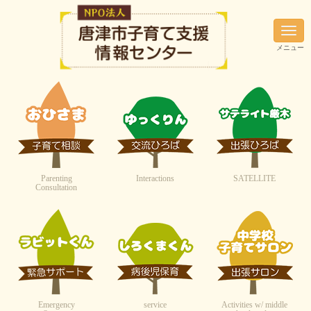
N
a
メニュー
v
i
g
a
t
i
o
n
Parenting
Interactions
SATELLITE
Consultation
Emergency
service
Activities w/ middle