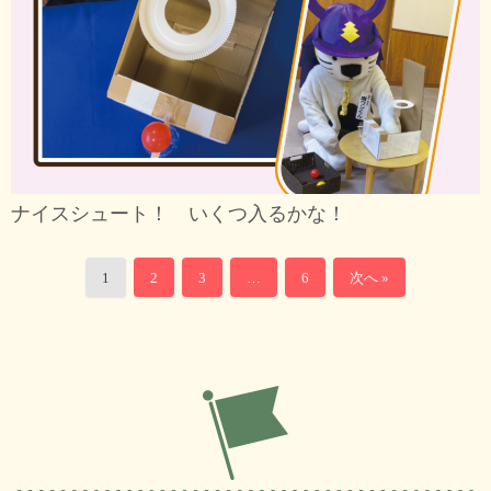
ナイスシュート！ いくつ入るかな！
1
2
3
…
6
次へ »