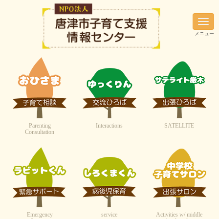
N
a
メニュー
v
i
g
a
t
i
o
n
Parenting
Interactions
SATELLITE
Consultation
Emergency
service
Activities w/ middle