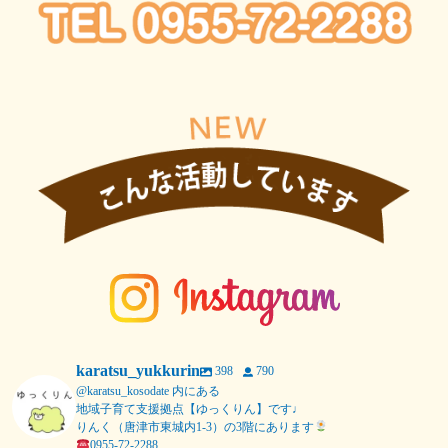
karatsu_yukkurin
398
790
@karatsu_kosodate 内にある
地域子育て支援拠点【ゆっくりん】です♩
りんく（唐津市東城内1-3）の3階にあります
0955-72-2288