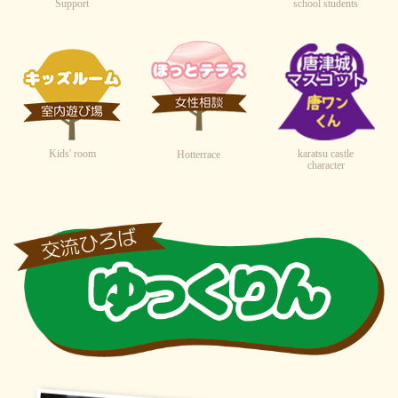
Support
school students
Kids' room
karatsu castle
Hotterrace
character