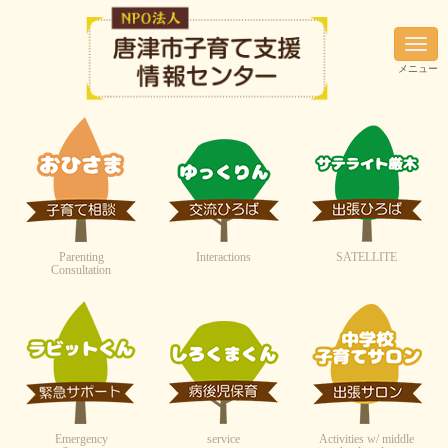
N
a
メニュー
v
i
g
a
t
i
o
n
Parenting
Interactions
SATELLITE
Consultation
Emergency
service
Activities w/ middle