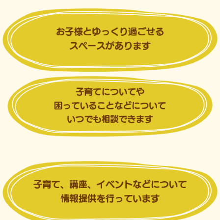
.
9月のゆっくりんカレンダー
【要予約】の講座
...
5
0
7月29日
せいさくあそびを開催しました♪
...
7月 28
9
0