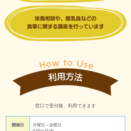
7月29日
せいさくあそびを開催しました♪
...
窓口で受付後、利用できます
9
0
開催日
月曜日～金曜日
Load More
Follow on Instagram
9:00〜18:00