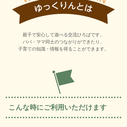
8月のもぐカレ
♡
親子で安心して遊べる交流ひろばです。
すいかだいすき！なので、嬉しい季節
...
パパ・ママ同士のつながりができたり、
5
0
子育ての知識・情報を得ることができます。
.
9月のゆっくりんカレンダー
【要予約】の講座
...
7月 31
5
0
こんな時にご利用いただけます