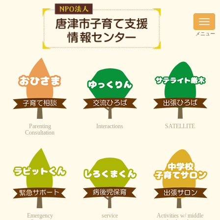
N
a
メニュー
v
i
g
a
t
i
o
n
Parenting
Interactions
SATELLITE
Consultation
Emergency
service
Activities w/ middle