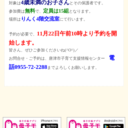
4歳未満のお子さん
対象は
とその保護者です。
無料
定員は15組
参加費は
で、
となります。
りんく4階交流室
場所は
にて行います。
11月22日午前10時より予約を開
予約が必要で、
始します。
皆さん、ぜひご参加くださいね(^O^)／
電
お問合せ・ご
予約は、唐津市子育て支援情報センター
話0955-72-2288
までよろしくお願いします。