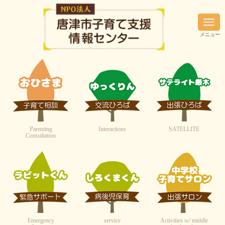
N
a
メニュー
v
i
g
a
t
i
o
n
Parenting
Interactions
SATELLITE
Consultation
Emergency
service
Activities w/ middle