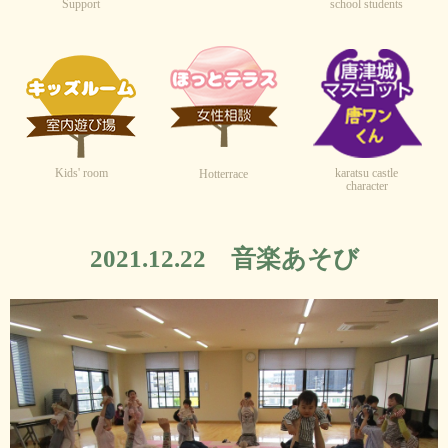
Support
school students
Kids' room
karatsu castle
Hotterrace
character
2021.12.22 音楽あそび