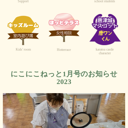
Support
school students
Kids' room
karatsu castle
Hotterrace
character
にこにこねっと1月号のお知らせ
2023