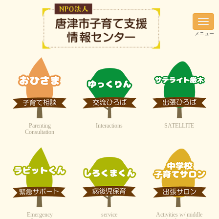
N
a
メニュー
v
i
g
a
t
i
o
n
Parenting
Interactions
SATELLITE
Consultation
Emergency
service
Activities w/ middle