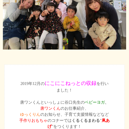
にこにこねっとの収録
2019年12月の
を行い
ました！
唐ワンくんといっしょに谷口先生の
ベビーヨガ
、
唐ワンくん
のお仕事紹介、
ゆっくりん
のお知らせ、子育て支援情報などなど
手作りおもちゃ
のコナーでは
くるくるまわる
“
凧あ
げ
”をつくります！