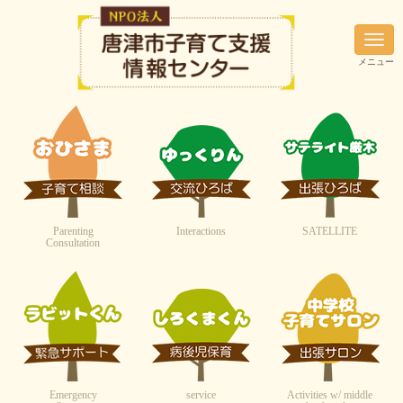
N
a
メニュー
v
i
g
a
t
i
o
n
Parenting
Interactions
SATELLITE
Consultation
Emergency
service
Activities w/ middle