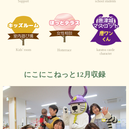
Support
school students
Kids' room
karatsu castle
Hotterrace
character
にこにこねっと12月収録