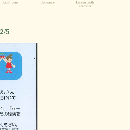
Kids' room
karatsu castle
Hotterrace
character
/5