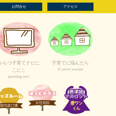
お問合せ
アクセス
からつ子育てナビに
子育てに悩んだら
If you're worried
こにこ
parenting navi.