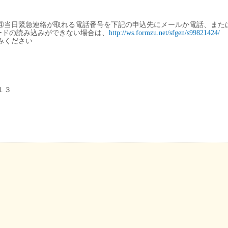
④当日緊急連絡が取れる電話番号を下記の申込先にメールか電話、また
ードの読み込みができない場合は、
http://ws.formzu.net/sfgen/s99821424/
みください
１３