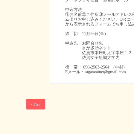
メートプラザ佐賀 多目的ホール
申込方法
①お名前②ご住所③メールアドレス
ムよりお申し込みください。QＲコ
から表示されるフォームでお申し込
締 切 11月26日(金)
申込先・お問合せ先
さが多胎ネット
佐賀市本庄町大字本庄１３
佐賀女子短期大学内
携 帯 ：090-2503-2564 (中村)
Eメール：sagatatainet@gmail.com
« Prev