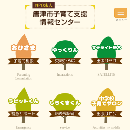
N
a
メニュー
v
i
g
a
t
i
o
n
Parenting
Interactions
SATELLITE
Consultation
Emergency
service
Activities w/ middle