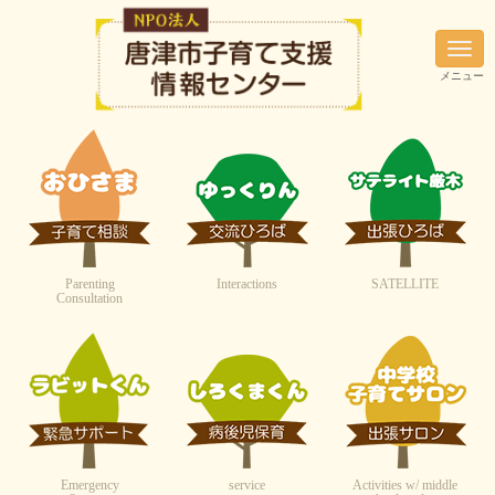
N
a
メニュー
v
i
g
a
t
i
o
n
Parenting
Interactions
SATELLITE
Consultation
Emergency
service
Activities w/ middle