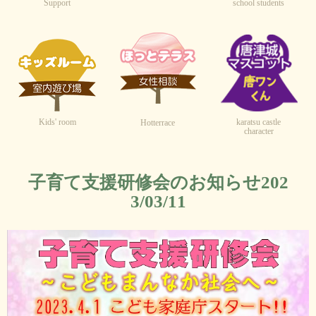
Support
school students
Kids' room
karatsu castle
Hotterrace
character
子育て支援研修会のお知らせ202
3/03/11