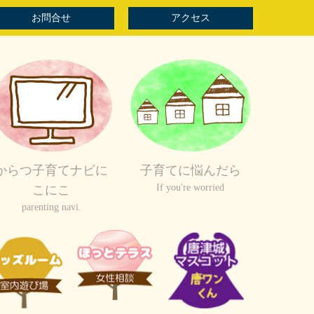
お問合せ
アクセス
からつ子育てナビに
子育てに悩んだら
If you're worried
こにこ
parenting navi.