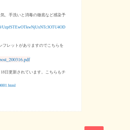
換気、手洗いと消毒の徹底など感染予
089873/UzpfSTEwOTkwNjUxNTc3OTU4OD
ンフレットがありますのでこちらを
/post_200316.pdf
18日更新されています。こちらもチ
0001.html