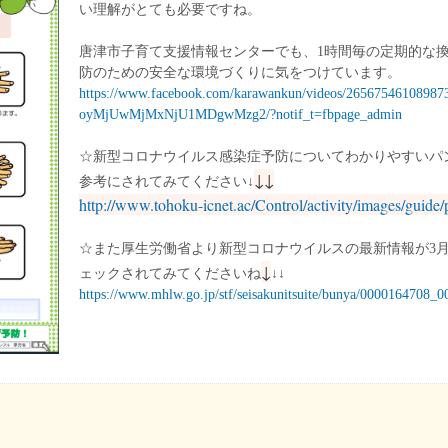
い理解がとても必要ですね。
唐津市子育て支援情報センターでも、1時間毎の定期的な
防のための安全な環境づくりに気をつけています。
https://www.facebook.com/karawankun/videos/265675461
oyMjUwMjMxNjU1MDgwMzg2/?notif_t=fbpage_admin
☆新型コロナウイルス感染症予防についてわかりやすいパ
↓
↓
参考にされてみてください↓
http://www.tohoku-icnet.ac/Control/activity/images/guide
☆また厚生労働省より新型コロナウイルスの最新情報が3月
↓
ェックされてみてくださいね
↓↓
https://www.mhlw.go.jp/stf/seisakunitsuite/bunya/0000164708_0