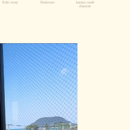
Kids' room
karatsu castle
Hotterrace
character