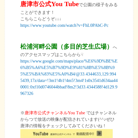
You Tub
e
唐津市公式
で公園の様子をみる
ことができます！
こちらこらどうぞ↓↓↓
https://www.youtube.com/watch?v=FhL0PAbC-Pc
松浦河畔公園（多目的芝生広場）
へ
のアクセスマップはこちらから☟
https://www.google.com/maps/place/%E6%9D%BE%E
6%B5%A6%E5%B7%9D%E9%81%8B%E5%8B%9
5%E5%BA%83%E5%A0%B4/@33.4344633,129.994
5439,17z/data=!3m1!4b1!4m5!3m4!1s0x3541d634aa44
0001:0xf10d0746044bbad!8m2!3d33.4344588!4d129.9
967326
※
唐津市公式チャンネルYou Tube
ではチャンネル
からつで放送の映像が配信されています(^^♪ぜひ
唐津の情報をチェックしてみてくださいね！