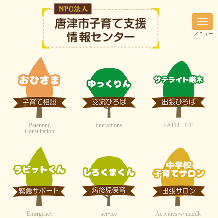
N
a
メニュー
v
i
g
a
t
i
o
n
Parenting
Interactions
SATELLITE
Consultation
Emergency
service
Activities w/ middle