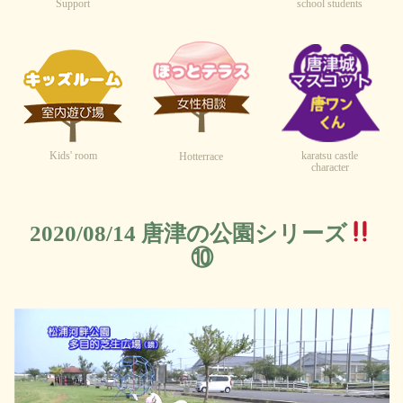
Support
school students
Kids' room
karatsu castle
Hotterrace
character
2020/08/14 唐津の公園シリーズ
⑩