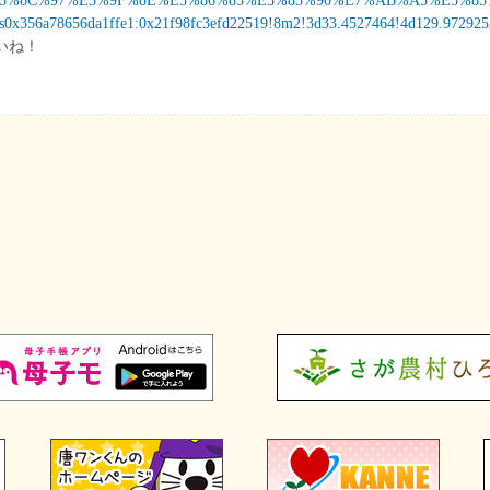
lace/%E5%8C%97%E5%9F%8E%E5%86%85%E5%85%90%E7%AB%A5%E5%85
s0x356a78656da1ffe1:0x21f98fc3efd22519!8m2!3d33.4527464!4d129.972925
いね！