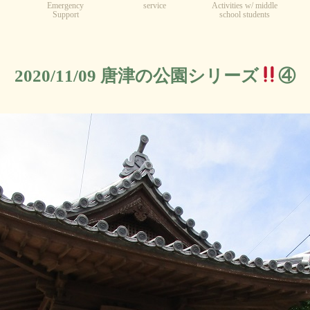
Emergency
service
Activities w/ middle
Support
school students
2020/11/09 唐津の公園シリーズ
④