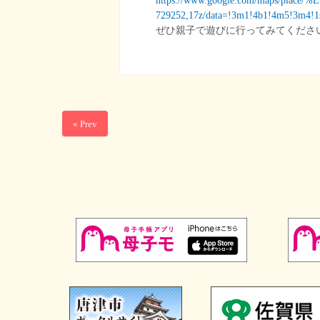
https://www.google.com/maps/p
729252,17z/data=!3m1!4b1!4m5!3m4!1
ぜひ親子で遊びに行ってみてくださ
« Prev