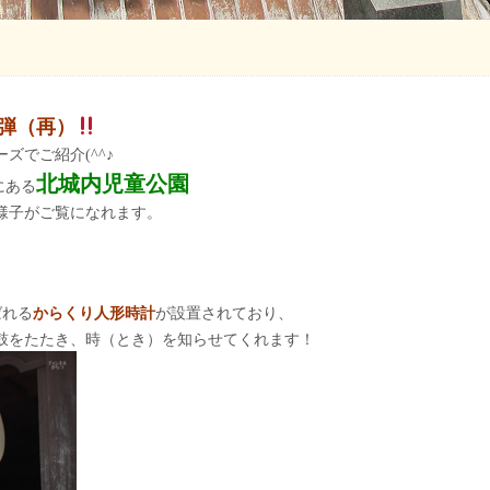
弾（再）
ズでご紹介(^^♪
北城内児童
公園
にある
園の様子がご覧になれます。
ばれる
からくり人形時計
が設置されており、
鼓をたたき、時（とき）を知らせてくれます！