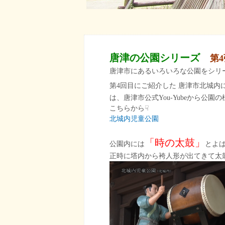
唐津の公園シリーズ
第
4
唐津市にあるいろいろな公園をシリー
第4回目にご紹介した 唐津市北城内
は、唐津市公式You-Yubeから公
こちらから☟
北城内児童公園
「時の太鼓」
公園内には
とよ
正時に塔内から袴人形が出てきて太