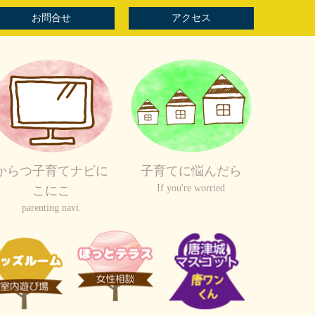
お問合せ
アクセス
からつ子育てナビに
子育てに悩んだら
If you're worried
こにこ
parenting navi.