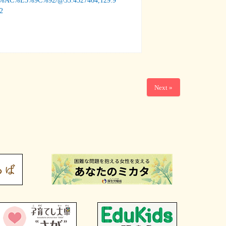
%AC%E5%9C%92/@33.4527464,129.9
2
Next »