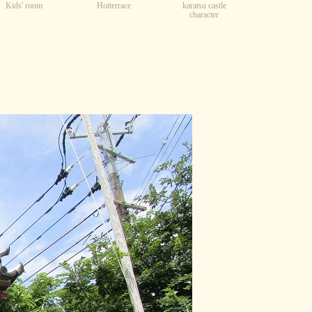
Kids' room
karatsu castle
Hotterrace
character