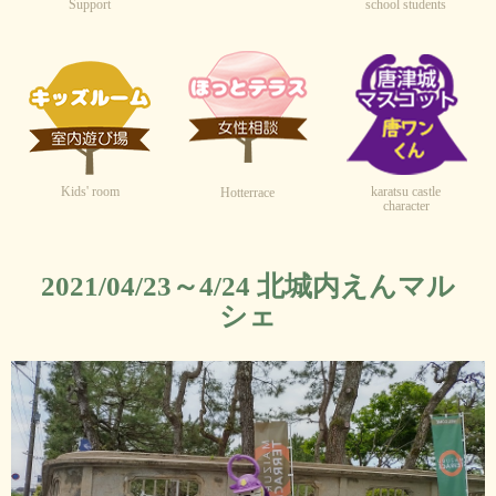
Support
school students
Kids' room
karatsu castle
Hotterrace
character
2021/04/23～4/24 北城内えんマル
シェ