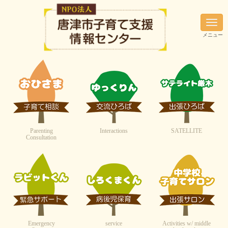
N
a
メニュー
v
i
g
a
t
i
o
n
Parenting
Interactions
SATELLITE
Consultation
Emergency
service
Activities w/ middle