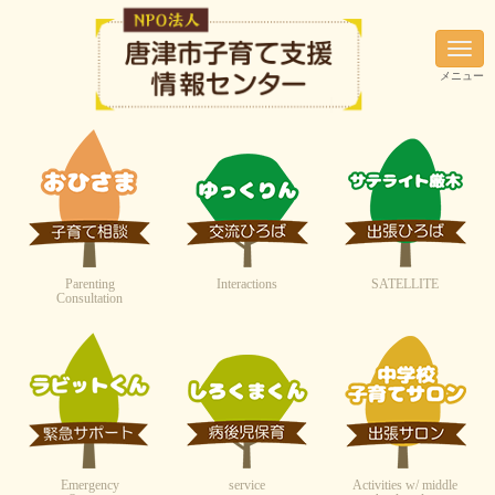
N
a
メニュー
v
i
g
a
t
i
o
n
Parenting
Interactions
SATELLITE
Consultation
Emergency
service
Activities w/ middle