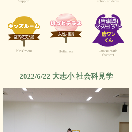
Support
school students
Kids' room
karatsu castle
Hotterrace
character
2022/6/22 大志小 社会科見学