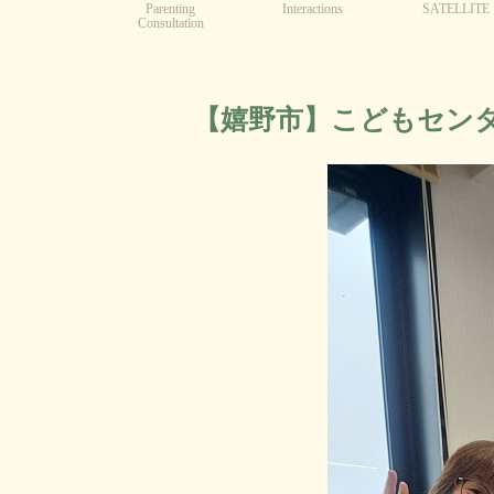
Parenting
Interactions
SATELLITE
Consultation
【嬉野市】こどもセンター