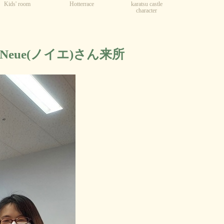
Kids' room
karatsu castle
Hotterrace
character
Neue(ノイエ)さん来所