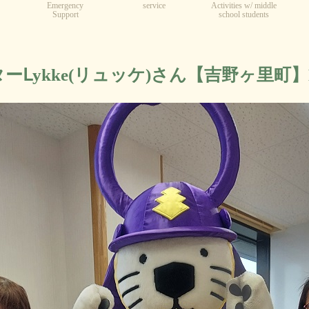
Emergency
service
Activities w/ middle
Support
school students
Ⅼykke(リュッケ)さん【吉野ヶ里町】