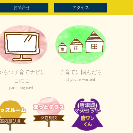
お問合せ
アクセス
からつ子育てナビに
子育てに悩んだら
If you're worried
こにこ
parenting navi.