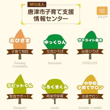
N
a
メニュー
v
i
g
a
t
i
o
n
Parenting
Interactions
SATELLITE
Consultation
Emergency
service
Activities w/ middle