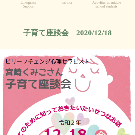
Emergency
service
Activities w/ middle
Support
school students
子育て座談会 2020/12/18