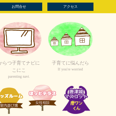
お問合せ
アクセス
からつ子育てナビに
子育てに悩んだら
If you're worried
こにこ
parenting navi.