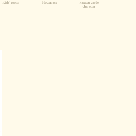
Kids' room
karatsu castle
Hotterrace
character