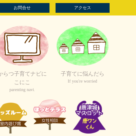
お問合せ
アクセス
からつ子育てナビに
子育てに悩んだら
If you're worried
こにこ
parenting navi.