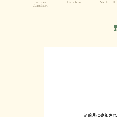
Parenting
Interactions
SATELLITE
Consultation
※前月に参加され