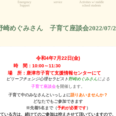
Emergency
service
Activities w/ middle
Support
school students
野崎めぐみさん 子育て座談会2022/07/2
令和4年7月22日(金)
時 間：10:00～11:30
場 所：唐津市子育て支援情報センターにて
ビリーフチェンジ心理セラピスト
野崎めぐみさん
による
子育て座談会
を開催します。
子育て中のみなさんといっしょに
語りあいませんか？
どなたでもご参加できます
※先着5名まで（
予約が必要です
）
ている方は、続けてのご参加は控えさせて頂いていますので、