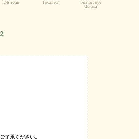
Kids' room
karatsu castle
Hotterrace
character
2
ご了承ください。