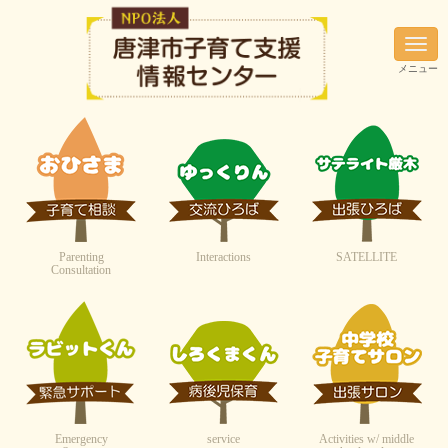
N
a
メニュー
v
i
g
a
t
i
o
n
Parenting
Interactions
SATELLITE
Consultation
Emergency
service
Activities w/ middle