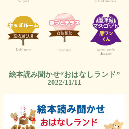
Support
school students
Kids' room
karatsu castle
Hotterrace
character
絵本読み聞かせ“おはなしランド”
2022/11/11