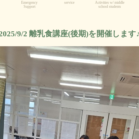
Emergency
service
Activities w/ middle
Support
school students
2025/9/2 離乳食講座(後期)を開催します