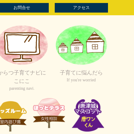
お問合せ
アクセス
からつ子育てナビに
子育てに悩んだら
If you're worried
こにこ
parenting navi.