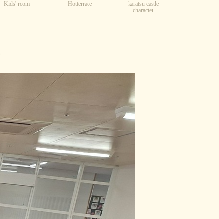
Kids' room
karatsu castle
Hotterrace
character
♪