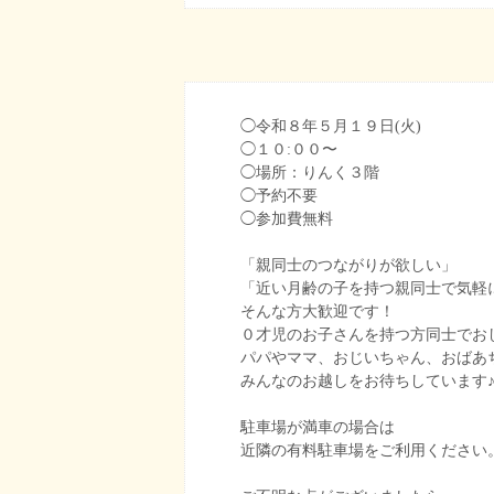
◯
令和８年５月１９日(火)
◯
１０:００〜
◯場所：りんく３階
◯
予約不要
◯
参加費無料
「親同士のつながりが欲しい」
「近い月齢の子を持つ親同士で気軽
そんな方大歓迎です！
０才児のお子さんを持つ方同士でお
パパやママ、おじいちゃん、おばあ
みんなのお越しをお待ちしています
駐車場が満車の場合は
近隣の有料駐車場をご利用ください