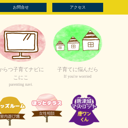
お問合せ
アクセス
からつ子育てナビに
子育てに悩んだら
If you're worried
こにこ
parenting navi.