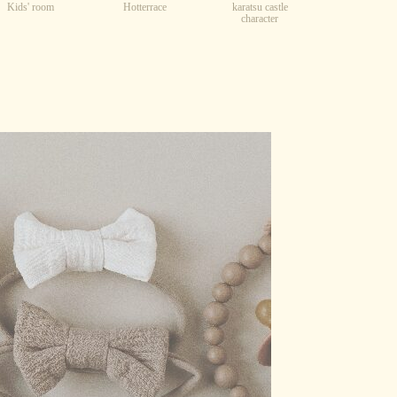
Kids' room
karatsu castle
Hotterrace
character