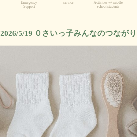
Emergency
service
Activities w/ middle
Support
school students
2026/5/19 ０さいっ子みんなのつながり