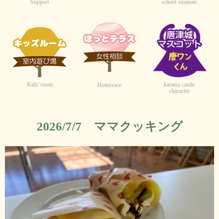
Support
school students
Kids' room
karatsu castle
Hotterrace
character
2026/7/7 ママクッキング