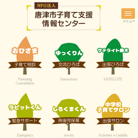
N
a
メニュー
v
i
g
a
t
i
o
n
Parenting
Interactions
SATELLITE
Consultation
Emergency
service
Activities w/ middle