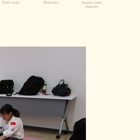
Kids' room
karatsu castle
Hotterrace
character