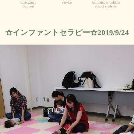
Emergency
service
Activities w/ middle
Support
school students
☆インファントセラピー☆2019/9/24