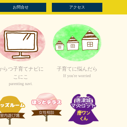
お問合せ
アクセス
からつ子育てナビに
子育てに悩んだら
If you're worried
こにこ
parenting navi.