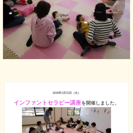
2020年2月25日（火）
インファントセラピ
ー講座
を開催しました
。