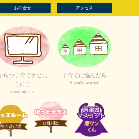
お問合せ
アクセス
からつ子育てナビに
子育てに悩んだら
If you're worried
こにこ
parenting navi.