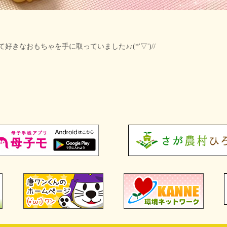
なおもちゃを手に取っていました♪♪(*'▽')//