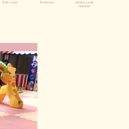
Kids' room
karatsu castle
Hotterrace
character