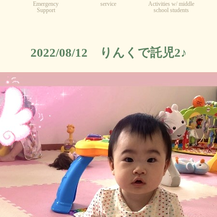
Emergency
service
Activities w/ middle
Support
school students
2022/08/12 りんくで託児2♪