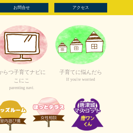
お問合せ
アクセス
からつ子育てナビに
子育てに悩んだら
If you're worried
こにこ
parenting navi.