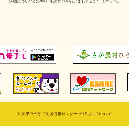
活動についての説明と施設案内を行いましたଘ(੭*ˊᵕˋ)੭* ੈ♡‧₊˚
© 唐津市子育て支援情報センター All Rights Reserved.