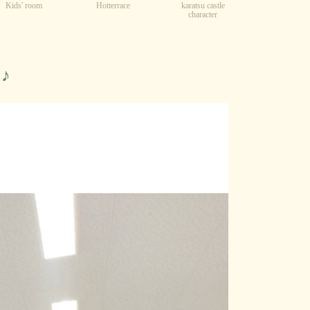
Kids' room
karatsu castle
Hotterrace
character
♪