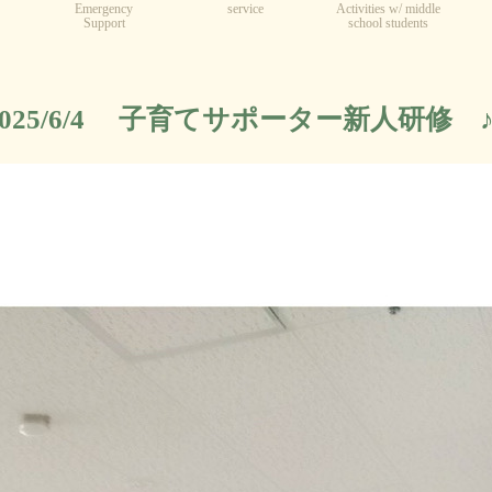
Emergency
service
Activities w/ middle
Support
school students
2025/6/4 子育てサポーター新人研修 ♪