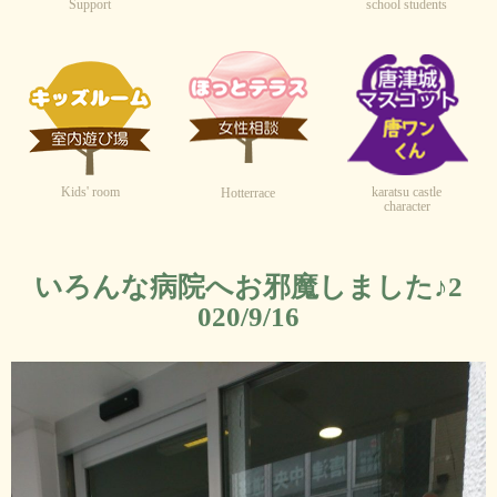
Support
school students
Kids' room
karatsu castle
Hotterrace
character
いろんな病院へお邪魔しました♪2
020/9/16