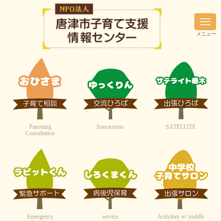
N
a
メニュー
v
i
g
a
t
i
o
n
Parenting
Interactions
SATELLITE
Consultation
Emergency
service
Activities w/ middle