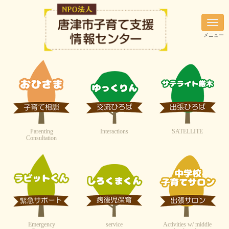
N
a
メニュー
v
i
g
a
t
i
o
n
Parenting
Interactions
SATELLITE
Consultation
Emergency
service
Activities w/ middle