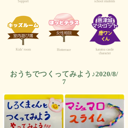
Support
school students
Kids' room
karatsu castle
Hotterrace
character
おうちでつくってみよう♪2020/8/
7