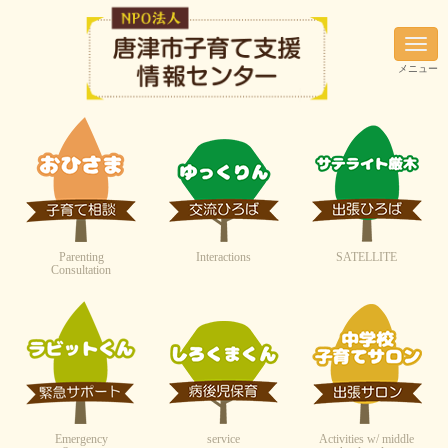
N
a
メニュー
v
i
g
a
t
i
o
n
Parenting
Interactions
SATELLITE
Consultation
Emergency
service
Activities w/ middle