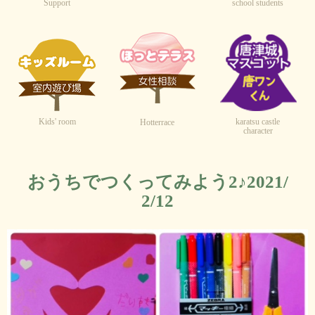
Support
school students
Kids' room
karatsu castle
Hotterrace
character
おうちでつくってみよう2♪2021/
2/12