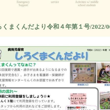
Emergency
service
Activities w/ middle
Support
school students
くまくんだより令和４年第１号/2022/06