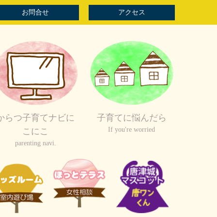
お問合せ
アクセス
からつ子育てナビに
子育てに悩んだら
If you're worried
こにこ
parenting navi.