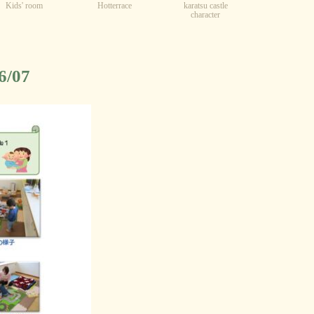
Kids' room
karatsu castle
Hotterrace
character
/07