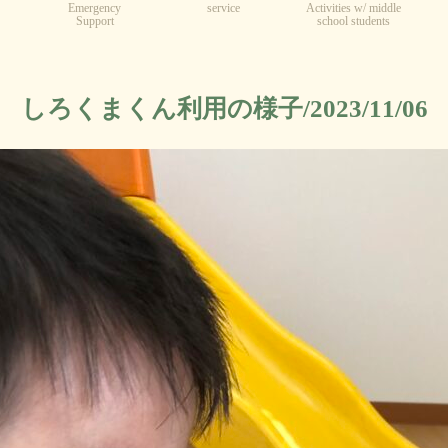
Emergency
service
Activities w/ middle
Support
school students
しろくまくん利用の様子/2023/11/06