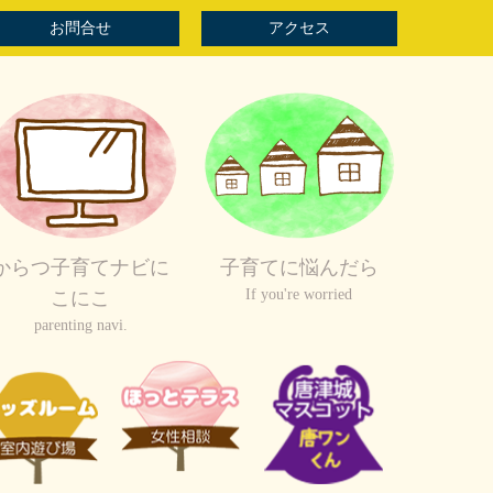
お問合せ
アクセス
からつ子育てナビに
子育てに悩んだら
If you're worried
こにこ
parenting navi.