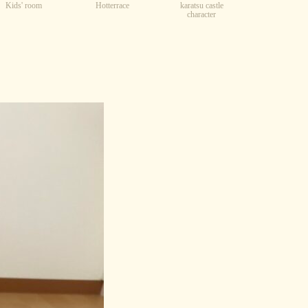
Kids' room
karatsu castle
Hotterrace
character