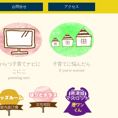
お問合せ
アクセス
からつ子育てナビに
子育てに悩んだら
If you're worried
こにこ
parenting navi.