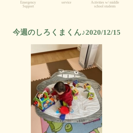
Emergency
service
Activities w/ middle
Support
school students
今週のしろくまくん♪2020/12/15