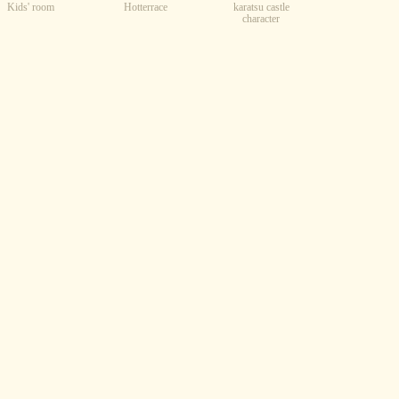
Kids' room
karatsu castle
Hotterrace
character