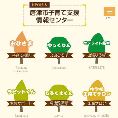
N
a
メニュー
v
i
g
a
t
i
o
n
Parenting
Interactions
SATELLITE
Consultation
Emergency
service
Activities w/ middle