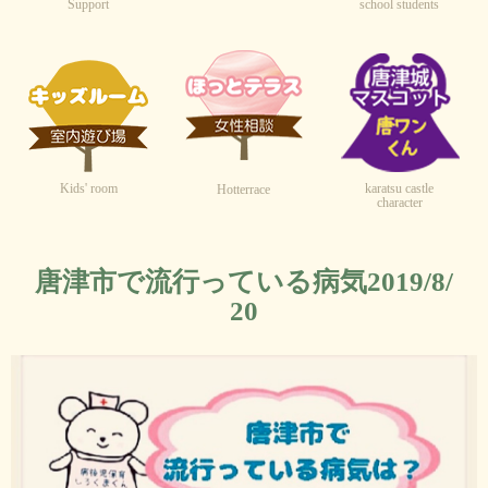
Support
school students
Kids' room
karatsu castle
Hotterrace
character
唐津市で流行っている病気2019/8/
20