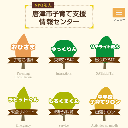
N
a
メニュー
v
i
g
a
t
i
o
n
Parenting
Interactions
SATELLITE
Consultation
Emergency
service
Activities w/ middle