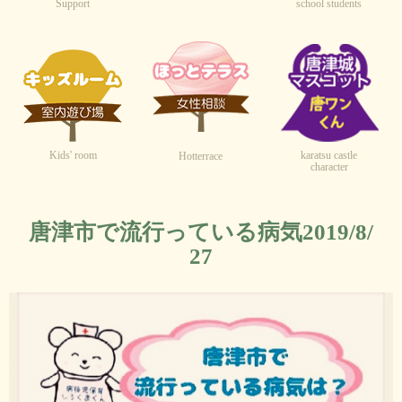
Support
school students
Kids' room
karatsu castle
Hotterrace
character
唐津市で流行っている病気2019/8/
27