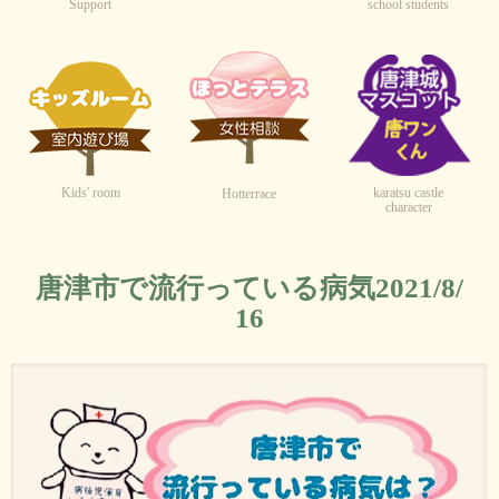
Support
school students
Kids' room
karatsu castle
Hotterrace
character
唐津市で流行っている病気2021/8/
16