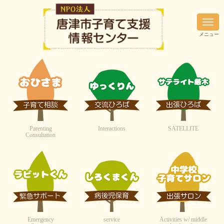
N
a
メニュー
v
i
g
a
t
i
o
n
Parenting
Interactions
SATELLITE
Consultation
Emergency
service
Activities w/ middle