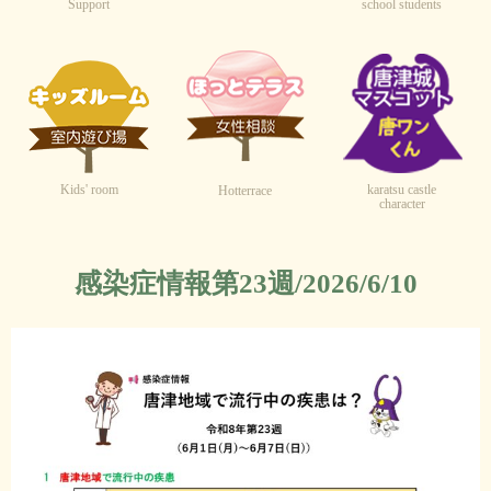
Support
school students
Kids' room
karatsu castle
Hotterrace
character
感染症情報第23週/2026/6/10