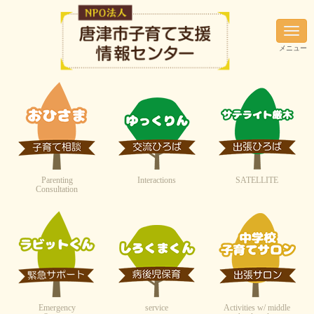
N
a
メニュー
v
i
g
a
t
i
o
n
Parenting
Interactions
SATELLITE
Consultation
Emergency
service
Activities w/ middle