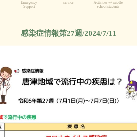
Emergency
service
Activities w/ middle
Support
school students
感染症情報第27週/2024/7/11