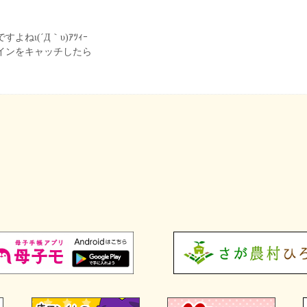
ねι(´Д｀υ)ｱﾂｨｰ
インをキャッチしたら