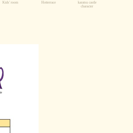
Kids' room
karatsu castle
Hotterrace
character