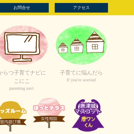
お問合せ
アクセス
からつ子育てナビに
子育てに悩んだら
If you're worried
こにこ
parenting navi.