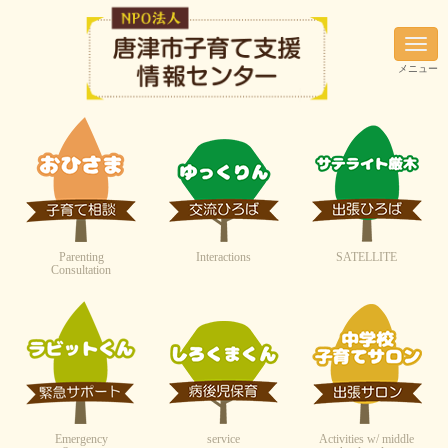
N
a
メニュー
v
i
g
a
t
i
o
n
Parenting
Interactions
SATELLITE
Consultation
Emergency
service
Activities w/ middle