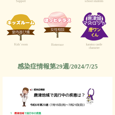
Support
school students
Kids' room
karatsu castle
Hotterrace
character
感染症情報第29週/2024/7/25