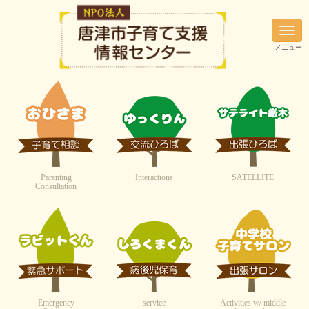
N
a
メニュー
v
i
g
a
t
i
o
n
Parenting
Interactions
SATELLITE
Consultation
Emergency
service
Activities w/ middle