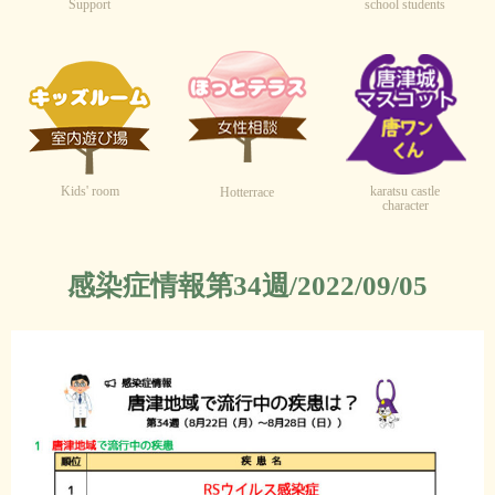
Support
school students
Kids' room
karatsu castle
Hotterrace
character
感染症情報第34週/2022/09/05