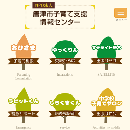
N
a
メニュー
v
i
g
a
t
i
o
n
Parenting
Interactions
SATELLITE
Consultation
Emergency
service
Activities w/ middle