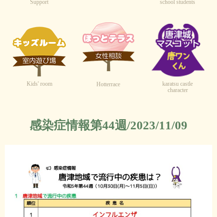
Support
school students
Kids' room
karatsu castle
Hotterrace
character
感染症情報第44週/2023/11/09