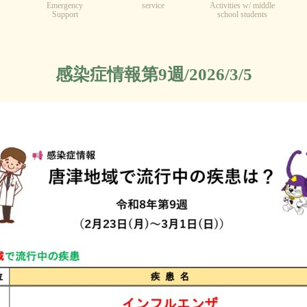
Emergency
service
Activities w/ middle
Support
school students
感染症情報第9週/2026/3/5