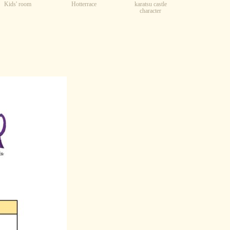
Kids' room
karatsu castle
Hotterrace
character