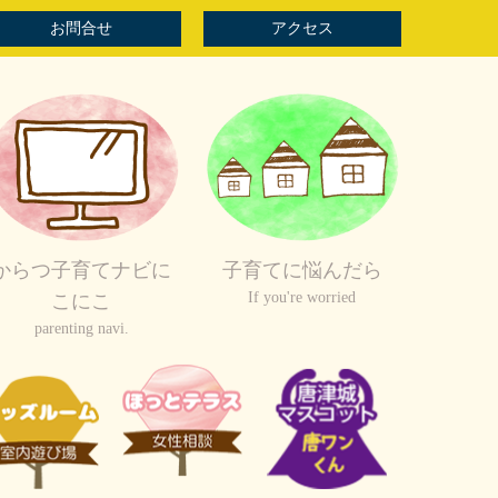
お問合せ
アクセス
からつ子育てナビに
子育てに悩んだら
If you're worried
こにこ
parenting navi.