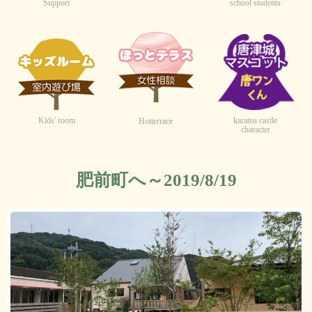
Support
school students
Kids' room
karatsu castle
Hotterrace
character
肥前町へ～2019/8/19