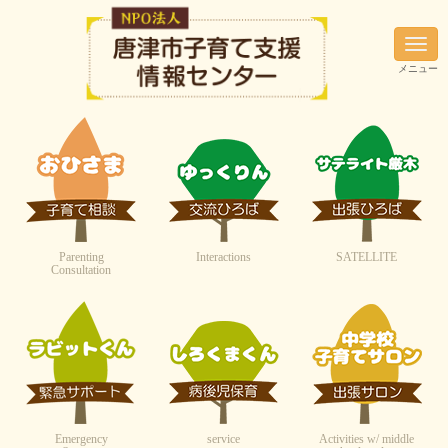
N
a
メニュー
v
i
g
a
t
i
o
n
Parenting
Interactions
SATELLITE
Consultation
Emergency
service
Activities w/ middle