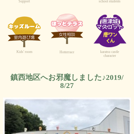
Support
school students
Kids' room
karatsu castle
Hotterrace
character
鎮西地区へお邪魔しました♪2019/
8/27