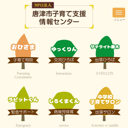
N
a
メニュー
v
i
g
a
t
i
o
n
Parenting
Interactions
SATELLITE
Consultation
Emergency
service
Activities w/ middle