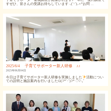
すぜひ、皆さんの受講お待ちしています ⸜(’ᵕ’)⸝⋆︎*お問 ...
2025/6/4 子育てサポーター新人研修 ♪♪
2025年06月04日
今日は子育てサポーター新人研修を実施しました
活動につい
ての説明と施設案内を行いましたଘ(੭*ˊᵕˋ)੭* ੈ♡‧₊˚