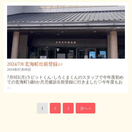
2024/7/8 玄海町出前登録♪♪
2024年07月09日
7月8日(月)ラビットくん･しろくまくんのスタッフで今年度初め
ての玄海町1歳6か月児健診出前登録に行きました♡今年度もお
...
1
2
3
次へ »