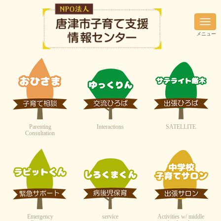
N
a
メニュー
v
i
g
a
t
i
o
n
Parenting
Interactions
SATELLITE
Consultation
Emergency
service
Activities w/ middle