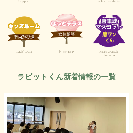
Support
school students
Kids' room
karatsu castle
Hotterrace
character
ラビットくん新着情報の一覧